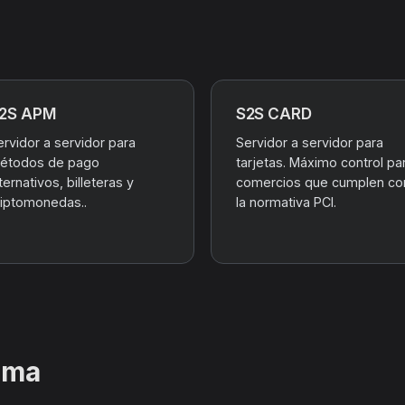
2S APM
S2S CARD
ervidor a servidor para
Servidor a servidor para
étodos de pago
tarjetas. Máximo control pa
ternativos, billeteras y
comercios que cumplen co
riptomonedas..
la normativa PCI.
rma