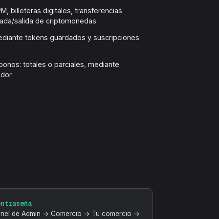
, billeteras digitales, transferencias
rada/salida de criptomonedas
ediante tokens guardados y suscripciones
o
onos: totales o parciales, mediante
idor
ontraseña
nel de Admin → Comercio → Tu comercio →