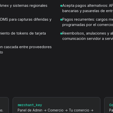
 Amex y sistemas regionales
Acepta pagos alternativos: APM
bancarias y pasarelas de ent
DMS para capturas diferidas y
Pagos recurrentes: cargos m
programadas por el comerci
miento de tokens de tarjeta
Reembolsos, anulaciones y ab
comunicación servidor a serv
 en cascada entre proveedores
to
merchant_key
C
s.
Panel de Admin → Comercio → Tu comercio →
Pa