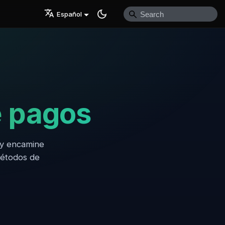
Español
e pagos
 y encamine
métodos de