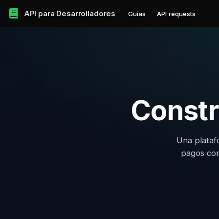
API para Desarrolladores
Guías
API requests
Constr
Una plataf
pagos con