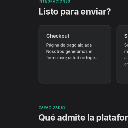
INTEGRACIONES
Listo para enviar?
Checkout
S
Página de pago alojada.
S
Nosotros generamos el
m
formulario; usted redirige..
al
c
CAPACIDADES
Qué admite la platafo